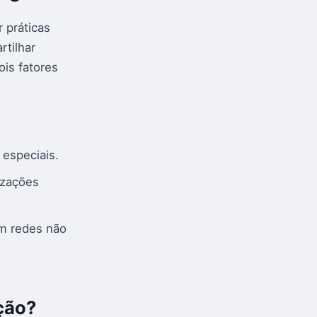
 práticas
rtilhar
ois fatores
 especiais.
izações
em redes não
ção?