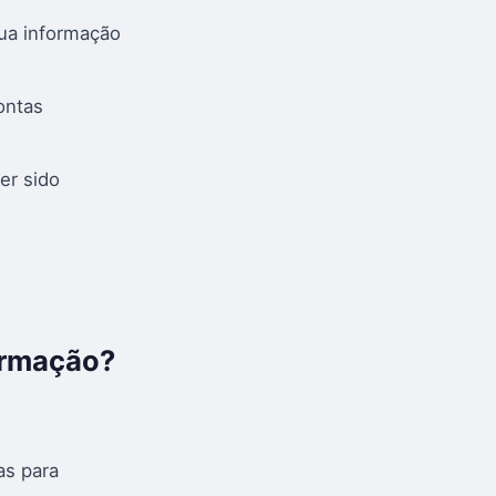
sua informação
ontas
er sido
ormação?
as para