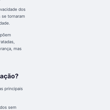
ivacidade dos
s se tornaram
dade.
impõem
ratadas,
urança, mas
mação?
s principais
ados sem