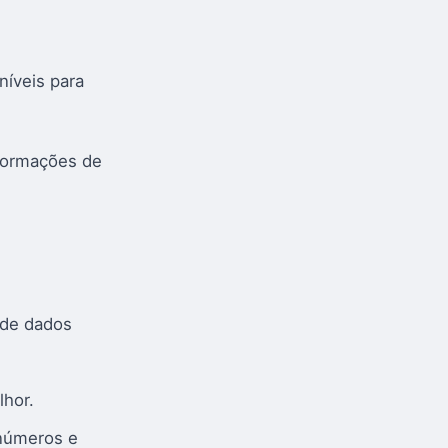
.
níveis para
nformações de
 de dados
lhor.
 números e