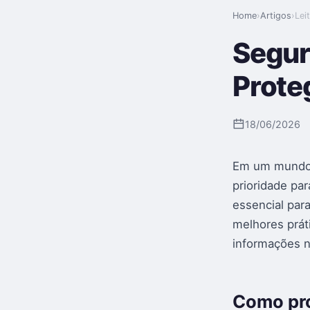
Home
›
Artigos
›
Lei
Segur
Prote
18/06/2026
Em um mundo 
prioridade pa
essencial para
melhores práti
informações na
Como pro