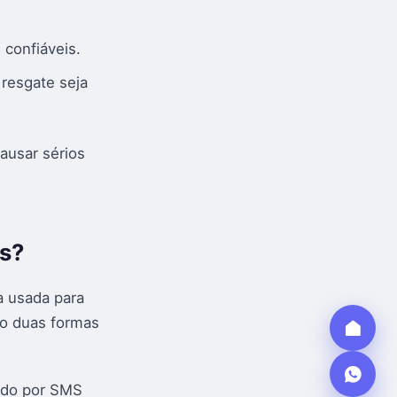
 confiáveis.
resgate seja
ausar sérios
es?
a usada para
do duas formas
ado por SMS