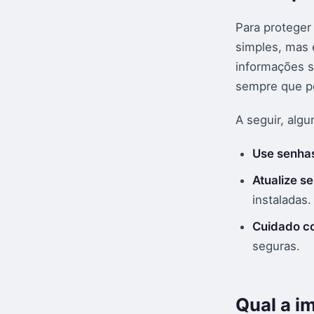
Para proteger 
simples, mas e
informações se
sempre que po
A seguir, alg
Use senhas
Atualize se
instaladas.
Cuidado co
seguras.
Qual a i