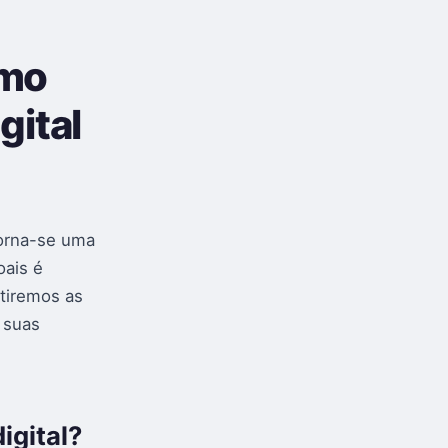
omo
gital
orna-se uma
oais é
utiremos as
 suas
igital?