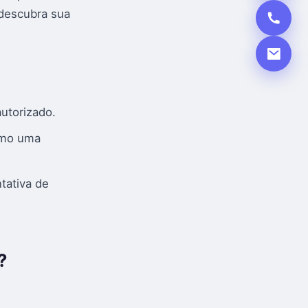
 descubra sua
autorizado.
como uma
tativa de
?