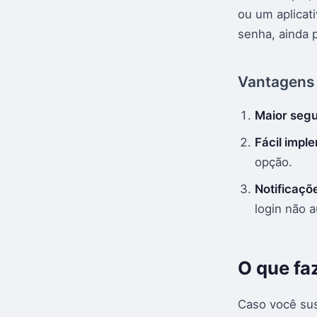
ou um aplicat
senha, ainda 
Vantagens 
Maior seg
Fácil impl
opção.
Notificaçõ
login não a
O que fa
Caso você sus