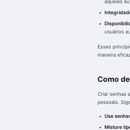
aqueles au
Integridad
Disponibil
usuários a
Esses princíp
maneira eficaz
Como dev
Criar senhas 
pessoais. Siga
Use senhas
Misture ti